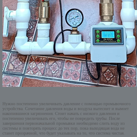
Нужно постепенно увеличивать давление с помощью промывочного
устройства. Сочетание давления воды и воздуха вытеснит и вымоет
накопившиеся загрязнения. Стоит начать с низкого давления и
постепенно увеличивать его, чтобы не повредить трубы. После
завершения первоначальной промывки необходимо слить воду из
системы и повторять процесс до тех пор, пока выходящая вода не
станет прозрачной, что будет указывать на то, что система чистая.