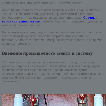
Стоит убедиться, что котел выключен и система остыла.
Далее нужно открыть все сливные клапаны и слить воду из системы
отопления. На этом этапе удаляется первоначальный застойный
теплоноситель и подготавливается система к промывке.
Срочный
вызов сантехника на дом
поможет быстро и правильно подготовить
контур обогрева к очистке.
После этого нужно подсоединить шланг промывочного устройства к
отопительному контуру, обеспечив герметичное соединение.
Необходимо подсоединить манометр для контроля давления во время
процесса промывки.
Введение промывочного агента в систему
Этот агент помогает расщеплять отложения и мусор, облегчая их
удаление в процессе промывки. Необходимо следовать инструкциям
производителя для правильной дозировки. После введения
промывочного агента начинается сам процесс очистки отопительного
контура. Чтобы всё сделать правильно, лучше заказать услуги
сантехника.