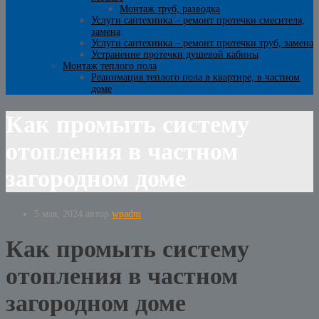
Монтаж труб, разводка
Услуги сантехника – ремонт протечки смесителя,
замена
Услуги сантехника – ремонт протечки труб, замена
Устранение протечки душевой кабины
Монтаж теплого пола
Реанимация теплого пола в квартире, в частном
доме
Как промыть систему
отопления в частном
загородном доме
5 мая, 2024
автор
wpadm
Как промыть систему
отопления в частном
загородном доме