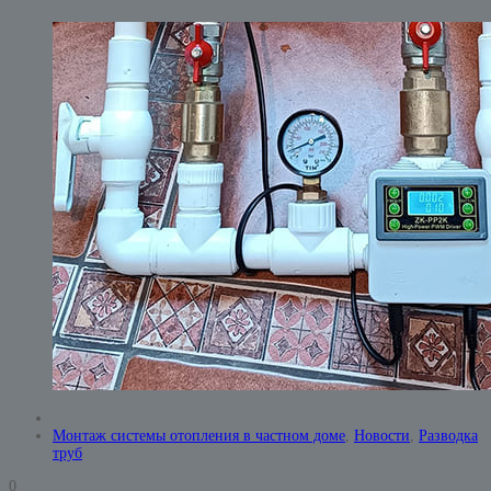
Монтаж системы отопления в частном доме
,
Новости
,
Разводка
труб
0