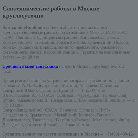
Сантехнические работы в Москве
круглосуточно
Компания «Ruplumber»
частный сантехник выполняет
круглосуточно любые работы по сантехнике в Москве ЗАО, ЮЗАО,
СЗАО, Одинцово, Одинцовском районе. Выполняемые работы:
монтаж системы отопления, водоснабжения, канализации. Подбор,
монтаж, установка, циркуляционного, дренажного, фекального,
скважинного, насоса, насосной станции. Гарантия на выполненные
работы — до 20 лет.
Срочный вызов сантехника
на дом в Москве, круглосуточно, 24
часа.
Время реагирования на устранение засора канализации по районам:
Западный АО (ЗАО)(Строгино, Митино, Хорошево-Мневники,
Северное и Южное Тушино, Щукино) — 1 час-00 мин.
Юго-Западный АО (ЮЗАО) (Коньково, Черемушки, Теплый Стан,
Бутово, Академический, Гагаринский, Ломоносовский, Зюзино) — 1
час 10 мин.
Северо-Западный АО (СЗАО) (Раменки, Солнцево, Ново-
Переделкино, Крылатское, Можайский, Кунцево, Внуково,
Дорогомилово, Тропарево, Нукулино, Очаково, Матвеевское, Фили,
Давыдково, Филевский парк). — 1 час 10 мин.
Оставить заявку на услуги сантехника в Москве –
+7(499) 409-12-