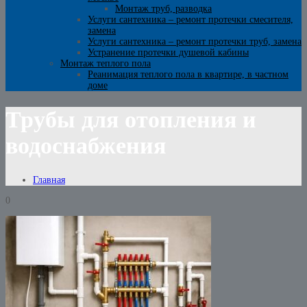
Монтаж труб, разводка
Услуги сантехника – ремонт протечки смесителя,
замена
Услуги сантехника – ремонт протечки труб, замена
Устранение протечки душевой кабины
Монтаж теплого пола
Реанимация теплого пола в квартире, в частном
доме
Трубы для отопления и
водоснабжения
Главная
0