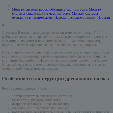
Монтаж системы водоснабжения в частном доме
,
Монтаж
системы канализации в частном доме
,
Монтаж системы
отопления в частном доме
,
Насосы, насосные станции
,
Новости
0
Дренажный насос – аппарат для откачки и перекачки воды. Принцип
работы заключается во вращении крыльчатки электродвигателем для
создания на входном и выходном отверстии давления, жидкость
перекачивается в горизонтальном или вертикальном направлении.
В настоящее время ассортимент дренажников достаточно велик. Если
вам необходима помощь в выборе правильной модели, позвоните в
компанию Ruplumber и оформите срочный вызов сантехника на дом.
Опытный мастер на месте определит походящие варианты с учетом
особенностей характеристик насосов.
Особенности конструкции дренажного насоса
Конструкция включает в себя:
электродвигатель для запуска системы;
крыльчатку для движения воды;
патрубок для подачи воды по шлангу;
стальной или пластмассовый корпус;
поплавковый выключатель для защиты насоса при критической