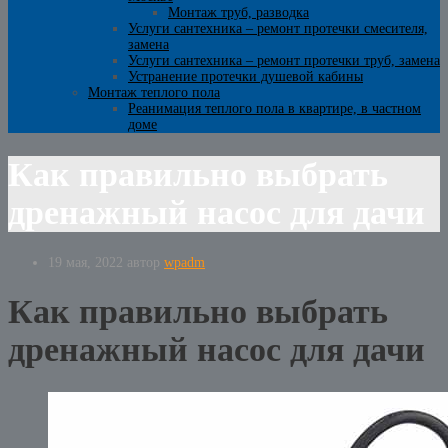
Монтаж труб, разводка
Услуги сантехника – ремонт протечки смесителя,
замена
Услуги сантехника – ремонт протечки труб, замена
Устранение протечки душевой кабины
Монтаж теплого пола
Реанимация теплого пола в квартире, в частном
доме
Как правильно выбрать
дренажный насос для дачи
19 мая, 2022
автор
wpadm
Как правильно выбрать
дренажный насос для дачи