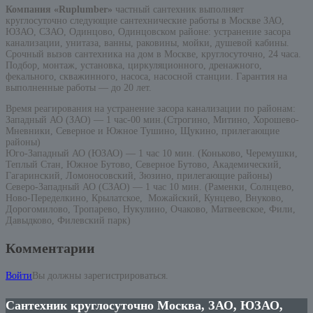
Компания «Ruplumber»
частный сантехник выполняет
круглосуточно следующие сантехнические работы в Москве ЗАО,
ЮЗАО, СЗАО, Одинцово, Одинцовском районе: устранение засора
канализации, унитаза, ванны, раковины, мойки, душевой кабины.
Срочный вызов сантехника на дом в Москве, круглосуточно, 24 часа.
Подбор, монтаж, установка, циркуляционного, дренажного,
фекального, скважинного, насоса, насосной станции. Гарантия на
выполненные работы — до 20 лет.
Время реагирования на устранение засора канализации по районам:
Западный АО (ЗАО) — 1 час-00 мин.(Строгино, Митино, Хорошево-
Мневники, Северное и Южное Тушино, Щукино, прилегающие
районы)
Юго-Западный АО (ЮЗАО) — 1 час 10 мин. (Коньково, Черемушки,
Теплый Стан, Южное Бутово, Северное Бутово, Академический,
Гагаринский, Ломоносовский, Зюзино, прилегающие районы)
Северо-Западный АО (СЗАО) — 1 час 10 мин. (Раменки, Солнцево,
Ново-Переделкино, Крылатское, Можайский, Кунцево, Внуково,
Дорогомилово, Тропарево, Нукулино, Очаково, Матвеевское, Фили,
Давыдково, Филевский парк)
Комментарии
Войти
Вы должны зарегистрироваться.
Сантехник круглосуточно Москва, ЗАО, ЮЗАО,