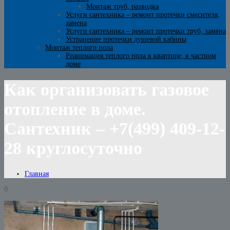
Монтаж труб, разводка
Услуги сантехника – ремонт протечки смесителя,
замена
Услуги сантехника – ремонт протечки труб, замена
Устранение протечки душевой кабины
Монтаж теплого пола
Реанимация теплого пола в квартире, в частном
доме
Как организовать газовое
отопление в доме.
Сантехник – +7(499) 409-12-
28 круглосуточно
Главная
0