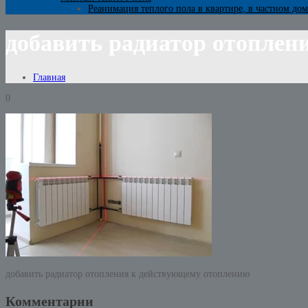
Реанимация теплого пола в квартире, в частном дом
добавить радиатор отоплен
Главная
0
добавить радиатор отопления к действующему отоплению
Комментарии