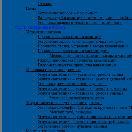
Отзывы
Цены
Устранение засоров – прайс-лист
Разводка труб в квартире и частном доме — прайс-
Установка водяного теплого пола – прайс-лист
Услуги сантехника в Москве
Устранение засоров
Прочистка канализации в квартире
Устранение засора канализации в частном доме
Прочистка стояка, устранение засора канализации
Прочистка канализации в частном доме
Мероприятия по устранению засора в частно
Гидродинамическая прочистка канализации
Гидромеханическая прочистка канализации
Установка сантехники, ремонт
Услуги сантехника — установка, ремонт ванны
Услуги сантехника – установка, ремонт душевой ка
Установка, ремонт полотенцесушителя
Услуги сантехника – установка, ремонт раковины
Услуги сантехника – установка, ремонт унитаза
Установка подвесного унитаза
Услуги сантехника – устранение протечки
Установка сололифта. Сантехник круглосуточно в М
Монтаж труб, разводка
Услуги сантехника – ремонт протечки смесителя, за
Услуги сантехника – ремонт протечки труб, замена
Устранение протечки душевой кабины
Монтаж теплого пола