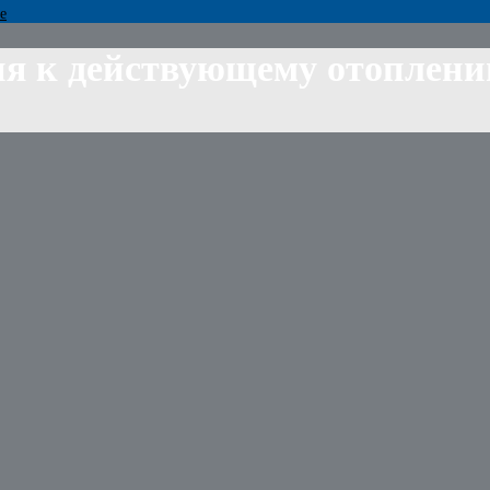
е
ия к действующему отоплен