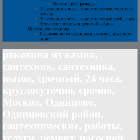
Монтаж труб, разводка
Услуги сантехника – ремонт протечки смесителя,
замена
Услуги сантехника – ремонт протечки труб, замена
Устранение протечки душевой кабины
Монтаж теплого пола
Реанимация теплого пола в квартире, в частном
доме
раковина из камня,
сантехник, сантехника,
вызов, срочный, 24 часа,
круглосуточно, срочно,
Москва, Одинцово,
Одинцовский район,
сантехнические, работы,
услуги, ремонт, насосной,