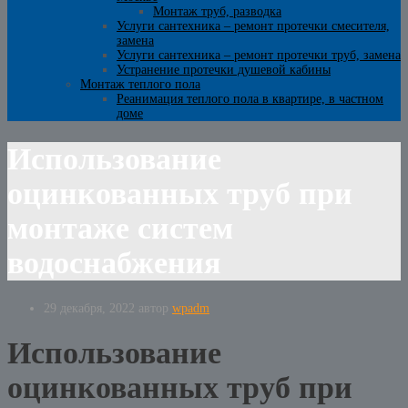
Монтаж труб, разводка
Услуги сантехника – ремонт протечки смесителя,
замена
Услуги сантехника – ремонт протечки труб, замена
Устранение протечки душевой кабины
Монтаж теплого пола
Реанимация теплого пола в квартире, в частном
доме
Использование
оцинкованных труб при
монтаже систем
водоснабжения
29 декабря, 2022
автор
wpadm
Использование
оцинкованных труб при