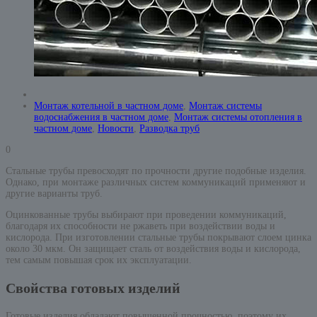
Монтаж котельной в частном доме
,
Монтаж системы
водоснабжения в частном доме
,
Монтаж системы отопления в
частном доме
,
Новости
,
Разводка труб
0
Стальные трубы превосходят по прочности другие подобные изделия.
Однако, при монтаже различных систем коммуникаций применяют и
другие варианты труб.
Оцинкованные трубы выбирают при проведении коммуникаций,
благодаря их способности не ржаветь при воздействии воды и
кислорода. При изготовлении стальные трубы покрывают слоем цинка
около 30 мкм. Он защищает сталь от воздействия воды и кислорода,
тем самым повышая срок их эксплуатации.
Свойства готовых изделий
Готовые изделия обладают повышенной прочностью, поэтому их