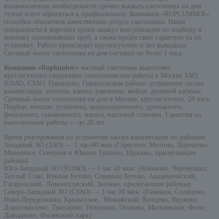
возникновении необходимости срочно вызвать сантехника на дом
лучше всего обратиться к профессионалу. Компания «RUPLUMBER»
способна обеспечить качественные услуги сантехника. Наши
специалисты в короткие сроки окажут консультацию по подбору и
монтажу оцинкованных труб, а также предоставят гарантию на их
установку. Работа происходит круглосуточно и без выходных.
Срочный вызов сантехника на дом составит не более 1 часа.
Компания «Ruplumber»
частный сантехник выполняет
круглосуточно следующие сантехнические работы в Москве ЗАО,
ЮЗАО, СЗАО, Одинцово, Одинцовском районе: устранение засора
канализации, унитаза, ванны, раковины, мойки, душевой кабины.
Срочный вызов сантехника на дом в Москве, круглосуточно, 24 часа.
Подбор, монтаж, установка, циркуляционного, дренажного,
фекального, скважинного, насоса, насосной станции. Гарантия на
выполненные работы — до 20 лет.
Время реагирования на устранение засора канализации по районам:
Западный АО (ЗАО) — 1 час-00 мин.(Строгино, Митино, Хорошево-
Мневники, Северное и Южное Тушино, Щукино, прилегающие
районы)
Юго-Западный АО (ЮЗАО) — 1 час 10 мин. (Коньково, Черемушки,
Теплый Стан, Южное Бутово, Северное Бутово, Академический,
Гагаринский, Ломоносовский, Зюзино, прилегающие районы)
Северо-Западный АО (СЗАО) — 1 час 10 мин. (Раменки, Солнцево,
Ново-Переделкино, Крылатское, Можайский, Кунцево, Внуково,
Дорогомилово, Тропарево, Нукулино, Очаково, Матвеевское, Фили,
Давыдково, Филевский парк).