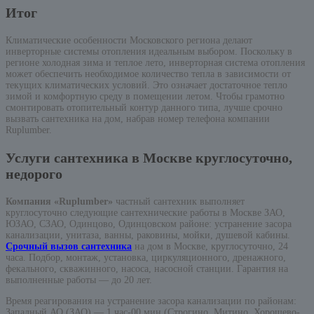
Итог
Климатические особенности Московского региона делают
инверторные системы отопления идеальным выбором. Поскольку в
регионе холодная зима и теплое лето, инверторная система отопления
может обеспечить необходимое количество тепла в зависимости от
текущих климатических условий. Это означает достаточное тепло
зимой и комфортную среду в помещении летом. Чтобы грамотно
смонтировать отопительный контур данного типа, лучше срочно
вызвать сантехника на дом, набрав номер телефона компании
Ruplumber.
Услуги сантехника в Москве круглосуточно,
недорого
Компания «Ruplumber»
частный сантехник выполняет
круглосуточно следующие сантехнические работы в Москве ЗАО,
ЮЗАО, СЗАО, Одинцово, Одинцовском районе: устранение засора
канализации, унитаза, ванны, раковины, мойки, душевой кабины.
Срочный вызов сантехника
на дом в Москве, круглосуточно, 24
часа. Подбор, монтаж, установка, циркуляционного, дренажного,
фекального, скважинного, насоса, насосной станции. Гарантия на
выполненные работы — до 20 лет.
Время реагирования на устранение засора канализации по районам:
Западный АО (ЗАО) — 1 час-00 мин.(Строгино, Митино, Хорошево-