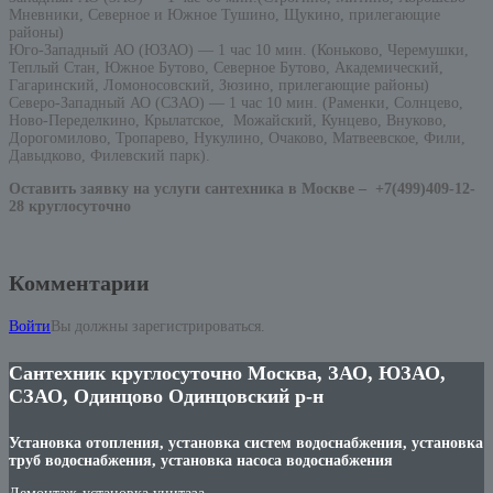
Мневники, Северное и Южное Тушино, Щукино, прилегающие
районы)
Юго-Западный АО (ЮЗАО) — 1 час 10 мин. (Коньково, Черемушки,
Теплый Стан, Южное Бутово, Северное Бутово, Академический,
Гагаринский, Ломоносовский, Зюзино, прилегающие районы)
Северо-Западный АО (СЗАО) — 1 час 10 мин. (Раменки, Солнцево,
Ново-Переделкино, Крылатское, Можайский, Кунцево, Внуково,
Дорогомилово, Тропарево, Нукулино, Очаково, Матвеевское, Фили,
Давыдково, Филевский парк).
Оставить заявку на услуги сантехника в Москве –
+7(499)409-12-
28 круглосуточно
Комментарии
Войти
Вы должны зарегистрироваться.
Сантехник круглосуточно Москва, ЗАО, ЮЗАО,
СЗАО, Одинцово Одинцовский р-н
Установка отопления, установка систем водоснабжения, установка
труб водоснабжения, установка насоса водоснабжения