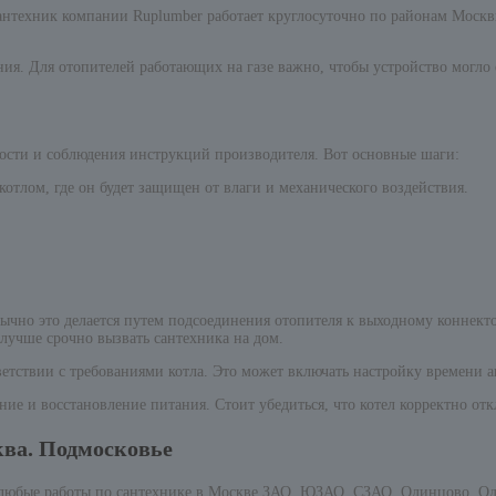
нтехник компании Ruplumber работает круглосуточно по районам Москвы
ия. Для отопителей работающих на газе важно, чтобы устройство могло 
ности и соблюдения инструкций производителя. Вот основные шаги:
котлом, где он будет защищен от влаги и механического воздействия.
бычно это делается путем подсоединения отопителя к выходному коннект
лучше срочно вызвать сантехника на дом.
етствии с требованиями котла. Это может включать настройку времени 
е и восстановление питания. Стоит убедиться, что котел корректно отк
ква. Подмосковье
 любые работы по сантехнике в Москве ЗАО, ЮЗАО, СЗАО, Одинцово, Од