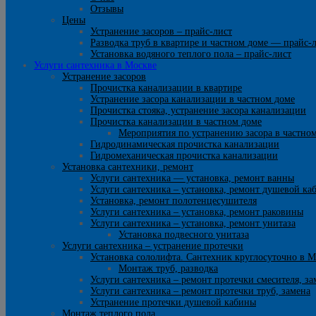
Отзывы
Цены
Устранение засоров – прайс-лист
Разводка труб в квартире и частном доме — прайс-
Установка водяного теплого пола – прайс-лист
Услуги сантехника в Москве
Устранение засоров
Прочистка канализации в квартире
Устранение засора канализации в частном доме
Прочистка стояка, устранение засора канализации
Прочистка канализации в частном доме
Мероприятия по устранению засора в частно
Гидродинамическая прочистка канализации
Гидромеханическая прочистка канализации
Установка сантехники, ремонт
Услуги сантехника — установка, ремонт ванны
Услуги сантехника – установка, ремонт душевой ка
Установка, ремонт полотенцесушителя
Услуги сантехника – установка, ремонт раковины
Услуги сантехника – установка, ремонт унитаза
Установка подвесного унитаза
Услуги сантехника – устранение протечки
Установка сололифта. Сантехник круглосуточно в М
Монтаж труб, разводка
Услуги сантехника – ремонт протечки смесителя, за
Услуги сантехника – ремонт протечки труб, замена
Устранение протечки душевой кабины
Монтаж теплого пола