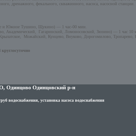
ного, дренажного, фекального, скважинного, насоса, насосной станции.
е и Южное Тушино, Щукино) — 1 час-00 мин.
о, Академический, Гагаринский, Ломоносовский, Зюзино) — 1 час 10 
рылатское, Можайский, Кунцево, Внуково, Дорогомилово, Тропарево, Н
8 круглосуточно
О, Одинцово Одинцовский р-н
труб водоснабжения, установка насоса водоснабжения