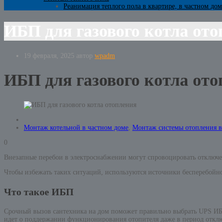
Реанимация теплого пола в квартире, в частном дом
ИБП для газового котла ото
19 февраля, 2025
автор
wpadm
ИБП для газового котла ото
Монтаж котельной в частном доме
,
Монтаж системы отопления в
0
Внезапные перебои в электроснабжении могут спровоцировать отключен
Чтобы избежать таких ситуаций, используются источники бесперебойн
Что такое ИБП
Срочный вызов сантехника на дом поможет правильно выбрать UPS ИБП 
идет о поддержании функционирования отопителя даже в период отклю