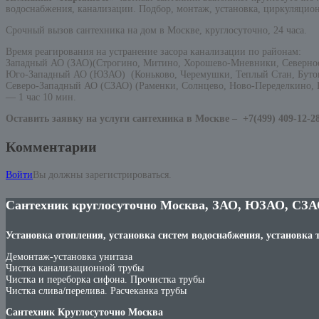
водоснабжения, канализации. Подбор, монтаж, установка, циркуляцион
Срочный вызов сантехника на дом в Москве, круглосуточно, 24 часа.
Время реагирования на устранение засора канализации по районам:
Западный АО (ЗАО)(Строгино, Митино, Хорошево-Мневники, Северно
Юго-Западный АО (ЮЗАО) (Коньково, Черемушки, Теплый Стан, Бутов
Северо-Западный АО (СЗАО) (Раменки, Солнцево, Ново-Переделкино, К
— 1 час 10 мин.
Оставить заявку на услуги сантехника в Москве –
+7(499) 409-12-2
Комментарии
Войти
Вы должны зарегистрироваться.
Сантехник круглосуточно Москва, ЗАО, ЮЗАО, СЗА
Установка отопления, установка систем водоснабжения, установка 
Демонтаж-установка унитаза
Чистка канализационной трубы
Чистка и переборка сифона. Прочистка трубы
Чистка слива/перелива. Расчеканка трубы
Сантехник Круглосуточно Москва