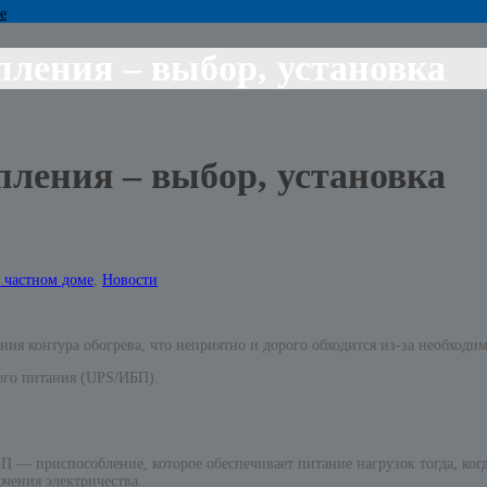
е
пления – выбор, установка
пления – выбор, установка
 частном доме
,
Новости
ия контура обогрева, что неприятно и дорого обходится из-за необходи
ого питания (UPS/ИБП).
— приспособление, которое обеспечивает питание нагрузок тогда, когд
чения электричества.