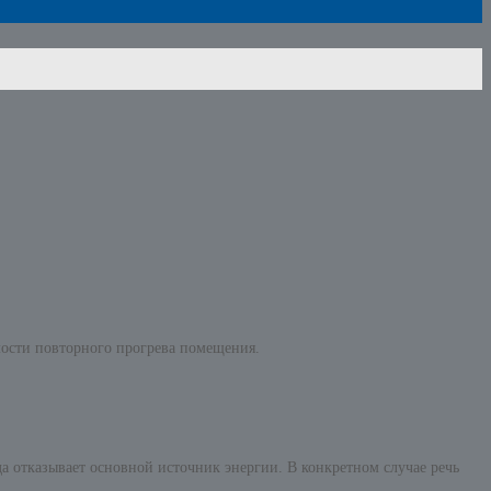
мости повторного прогрева помещения.
а отказывает основной источник энергии. В конкретном случае речь