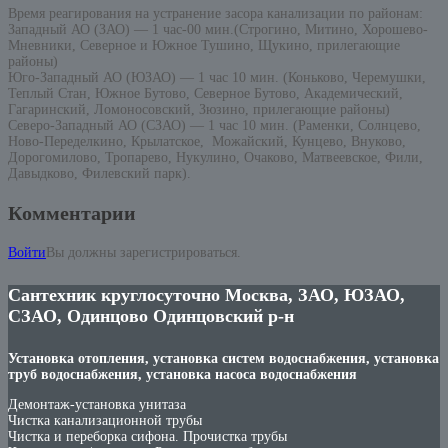
Время реагирования на устранение засора канализации по районам:
Западный АО (ЗАО) — 1 час-00 мин.(Строгино, Митино, Хорошево-
Мневники, Северное и Южное Тушино, Щукино, прилегающие
районы)
Юго-Западный АО (ЮЗАО) — 1 час 10 мин. (Коньково, Черемушки,
Теплый Стан, Южное Бутово, Северное Бутово, Академический,
Гагаринский, Ломоносовский, Зюзино, прилегающие районы)
Северо-Западный АО (СЗАО) — 1 час 10 мин. (Раменки, Солнцево,
Ново-Переделкино, Крылатское, Можайский, Кунцево, Внуково,
Дорогомилово, Тропарево, Нукулино, Очаково, Матвеевское, Фили,
Давыдково, Филевский парк).
Комментарии
Войти
Вы должны зарегистрироваться.
Сантехник круглосуточно Москва, ЗАО, ЮЗАО,
СЗАО, Одинцово Одинцовский р-н
Установка отопления, установка систем водоснабжения, установка
труб водоснабжения, установка насоса водоснабжения
Демонтаж-установка унитаза
Чистка канализационной трубы
Чистка и переборка сифона. Прочистка трубы