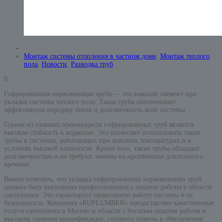
Монтаж системы отопления в частном доме
,
Монтаж теплого
пола
,
Новости
,
Разводка труб
0
Гофрированная нержавеющая труба — это важный элемент при
укладке системы теплого пола. Такая труба обеспечивает
эффективную передачу тепла и долговечность всей системы.
Одним из главных преимуществ гофрированных труб является
высокая стойкость к коррозии. Это позволяет использовать такие
трубы в системах, работающих при высоких температурах и в
условиях высокой влажности. Кроме того, такие трубы обладают
долговечностью и не требуют замены на протяжении длительного
времени.
Важно отметить, что укладка гофрированных нержавеющих труб
должна быть выполнена профессионалом с опытом работы в области
сантехники. Это гарантирует правильную работу системы и ее
безопасность. Компания «RUPLUMBER» предоставляет качественные
услуги сантехника в Москве и области с богатым опытом работы и
высоким уровнем квалификации, готового помочь в обеспечении