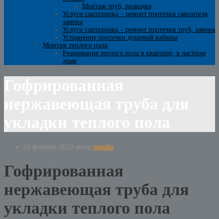
Монтаж труб, разводка
Услуги сантехника – ремонт протечки смесителя,
замена
Услуги сантехника – ремонт протечки труб, замена
Устранение протечки душевой кабины
Монтаж теплого пола
Реанимация теплого пола в квартире, в частном
доме
Гофрированная
нержавеющая труба для
укладки теплого пола
23 февраля, 2023
автор
wpadm
Гофрированная
нержавеющая труба для
укладки теплого пола