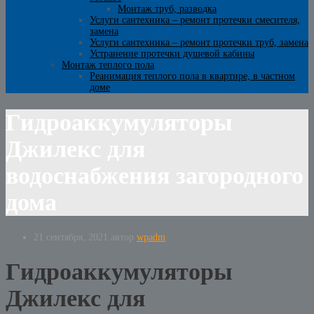
Монтаж труб, разводка
Услуги сантехника – ремонт протечки смесителя,
замена
Услуги сантехника – ремонт протечки труб, замена
Устранение протечки душевой кабины
Монтаж теплого пола
Реанимация теплого пола в квартире, в частном
доме
Гидроаккумуляторы
Джилекс для
водоснабжения загородного
дома
21 сентября, 2021
автор
wpadm
Гидроаккумуляторы
Джилекс для