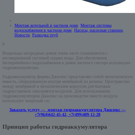
Монтаж котельной в частном доме
,
Монтаж системы
водоснабжения в частном доме
,
Насосы, насосные станции
,
Новости
,
Разводка труб
0
Владельцы загородных домов очень часто сталкиваются с
несовершенной системой подачи воды. Для обеспечения
бесперебойного водоснабжения в домах частного сектора используют
гидроаккумуляторы.
Гидроаккумулятор фирмы Джилекс представляет собой металлическую
емкость, оборудованную внутри мембраной из резины. Пространство
между мембраной и металлическим корпусом для бытовых
гидроустановок заполняется воздухом. Для использования
гидроаккумуляторов Джилекс на производстве вместо воздуха
используют инертный газ.
Заказать услугу — монтаж гидроаккумулятора Джилекс —
+7(964)642-45-42, +7(499)409-12-28
Принцип работы гидроаккумулятора