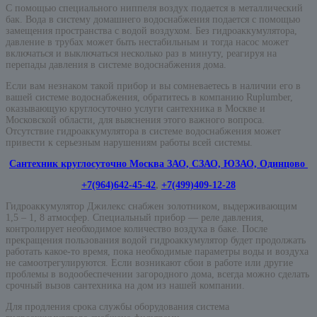
С помощью специального ниппеля воздух подается в металлический
бак. Вода в систему домашнего водоснабжения подается с помощью
замещения пространства с водой воздухом. Без гидроаккумулятора,
давление в трубах может быть нестабильным и тогда насос может
включаться и выключаться несколько раз в минуту, реагируя на
перепады давления в системе водоснабжения дома.
Если вам незнаком такой прибор и вы сомневаетесь в наличии его в
вашей системе водоснабжения, обратитесь в компанию Ruplumber,
оказывающую круглосуточно услуги сантехника в Москве и
Московской области, для выяснения этого важного вопроса.
Отсутствие гидроаккумулятора в системе водоснабжения может
привести к серьезным нарушениям работы всей системы.
Сантехник круглосуточно Москва ЗАО, СЗАО, ЮЗАО, Одинцово
+7(964)642-45-42
,
+7(499)409-12-28
Гидроаккумулятор Джилекс снабжен золотником, выдерживающим
1,5 – 1, 8 атмосфер. Специальный прибор — реле давления,
контролирует необходимое количество воздуха в баке. После
прекращения пользования водой гидроаккумулятор будет продолжать
работать какое-то время, пока необходимые параметры воды и воздуха
не самоотрегулируются. Если возникают сбои в работе или другие
проблемы в водообеспечении загородного дома, всегда можно сделать
срочный вызов сантехника на дом из нашей компании.
Для продления срока службы оборудования система