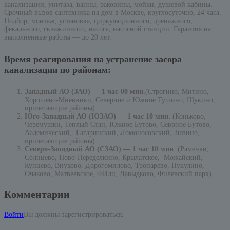
канализации, унитаза, ванны, раковины, мойки, душевой кабины.
Срочный вызов сантехника на дом в Москве, круглосуточно, 24 часа.
Подбор, монтаж, установка, циркуляционного, дренажного,
фекального, скважинного, насоса, насосной станции. Гарантия на
выполненные работы — до 20 лет.
Время реагирования на устранение засора
канализации по районам:
Западный АО (ЗАО) — 1 час-00 мин.
(Строгино, Митино,
Хорошево-Мневники, Северное и Южное Тушино, Щукино,
прилегающие районы)
Юго-Западный АО (ЮЗАО) — 1 час 10 мин.
(Коньково,
Черемушки, Теплый Стан, Южное Бутово, Севрное Бутово,
Аадемический, Гагаринский, Ломоносовский, Зюзино,
прилегающие районы)
Северо-Западный АО (СЗАО) — 1 час 10 мин
. (Раменки,
Солнцево, Ново-Переделкино, Крылатское, Можайский,
Кунцево, Внуково, Дорогомилово, Тропарево, Нукулино,
Очаково, Матвеевское, ФИли, Давыдково, Филевский парк)
Комментарии
Войти
Вы должны зарегистрироваться.