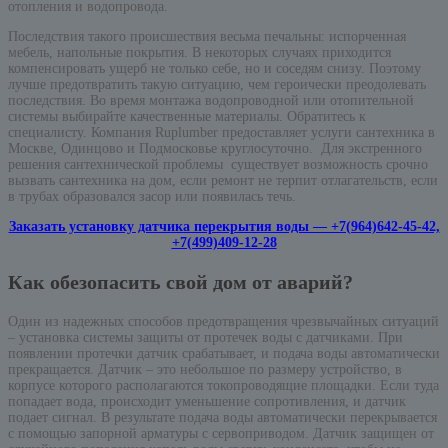
отопления и водопровода.
Последствия такого происшествия весьма печальны: испорченная
мебель, напольные покрытия. В некоторых случаях приходится
компенсировать ущерб не только себе, но и соседям снизу. Поэтому
лучше предотвратить такую ситуацию, чем героически преодолевать
последствия. Во время монтажа водопроводной или отопительной
системы выбирайте качественные материалы. Обратитесь к
специалисту. Компания Ruplumber предоставляет услуги сантехника в
Москве, Одинцово и Подмосковье круглосуточно. Для экстренного
решения сантехнической проблемы существует возможность срочно
вызвать сантехника на дом, если ремонт не терпит отлагательств, если
в трубах образовался засор или появилась течь.
Заказать установку датчика перекрытия воды — +7(964)642-45-42,
+7(499)409-12-28
Как обезопасить свой дом от аварий?
Один из надежных способов предотвращения чрезвычайных ситуаций
– установка системы защиты от протечек воды с датчиками. При
появлении протечки датчик срабатывает, и подача воды автоматически
прекращается. Датчик – это небольшое по размеру устройство, в
корпусе которого располагаются токопроводящие площадки. Если туда
попадает вода, происходит уменьшение сопротивления, и датчик
подает сигнал. В результате подача воды автоматически перекрывается
с помощью запорной арматуры с сервоприводом. Датчик защищен от