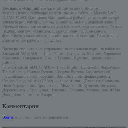
Компания «Ruplumber»
частный сантехник выполняет
круглосуточно следующие сантехнические работы в Москве ЗАО,
ЮЗАО, СЗАО, Одинцово, Одинцовском районе: устранение засора
канализации, унитаза, ванны, раковины, мойки, душевой кабины.
Срочный вызов сантехника на дом в Москве, круглосуточно, 24 часа.
Подбор, монтаж, установка, циркуляционного, дренажного,
фекального, скважинного, насоса, насосной станции. Гарантия на
выполненные работы — до 20 лет.
Время реагирования на устранение засора канализации по районам:
Западный АО (ЗАО) — 1 час-00 мин.(Строгино, Митино, Хорошево-
Мневники, Северное и Южное Тушино, Щукино, прилегающие
районы)
Юго-Западный АО (ЮЗАО) — 1 час 10 мин. (Коньково, Черемушки,
Теплый Стан, Южное Бутово, Севрное Бутово, Аадемический,
Гагаринский, Ломоносовский, Зюзино, прилегающие районы)
Северо-Западный АО (СЗАО) — 1 час 10 мин. (Раменки, Солнцево,
Ново-Переделкино, Крылатское, Можайский, Кунцево, Внуково,
Дорогомилово, Тропарево, Нукулино, Очаково, Матвеевское, ФИли,
Давыдково, Филевский парк)
Комментарии
Войти
Вы должны зарегистрироваться.