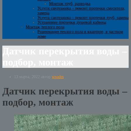
Монтаж труб, разводка
Услуги сантехника – ремонт протечки смесителя,
замена
Услуги сантехника – ремонт протечки труб, замена
Устранение протечки душевой кабины
Монтаж теплого пола
Реанимация теплого пола в квартире, в частном
доме
Датчик перекрытия воды –
подбор, монтаж
13 марта, 2022
автор
wpadm
Датчик перекрытия воды –
подбор, монтаж