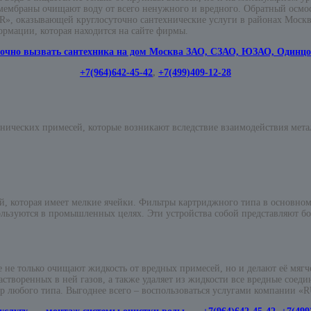
ембраны очищают воду от всего ненужного и вредного. Обратный осмос н
», оказывающей круглосуточно сантехнические услуги в районах Моск
рмации, которая находится на сайте фирмы.
очно вызвать сантехника на дом Москва ЗАО, СЗАО, ЮЗАО, Одинц
+7(964)642-45-42
,
+7(499)409-12-28
нических примесей, которые возникают вследствие взаимодействия метал
й, которая имеет мелкие ячейки. Фильтры картриджного типа в основном
льзуются в промышленных целях. Эти устройства собой представляют б
не только очищают жидкость от вредных примесей, но и делают её мягче.
творенных в ней газов, а также удаляет из жидкости все вредные соеди
тр любого типа. Выгоднее всего – воспользоваться услугами компании