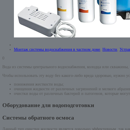
Монтаж системы водоснабжения в частном доме
,
Новости
,
Устра
0
Вода из системы центрального водоснабжения, колодца или скважины,
Чтобы использовать эту воду без какого-либо вреда здоровью, нужно 
понижения жесткости воды;
очищения жидкости от различных загрязнений и мелкого абразив
очистки воды от различных бактерий и патогенов, которые могу
Оборудование для водоподготовки
Системы обратного осмоса
Данный тип очистки жидкости является довольно эффективным, так как 