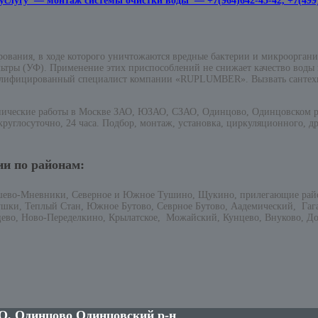
 услугу — монтаж системы очистки воды — +7(964)642-45-42, +7(499)
ирования, в ходе которого уничтожаются вредные бактерии и микрооргани
тры (УФ). Применение этих приспособлений не снижает качество воды ка
валифицированный специалист компании «RUPLUMBER». Вызвать сантех
ические работы в Москве ЗАО, ЮЗАО, СЗАО, Одинцово, Одинцовском рай
руглосуточно, 24 часа. Подбор, монтаж, установка, циркуляционного, др
ии по районам:
шево-Мневники, Северное и Южное Тушино, Щукино, прилегающие рай
ушки, Теплый Стан, Южное Бутово, Севрное Бутово, Аадемический, Га
цево, Ново-Переделкино, Крылатское, Можайский, Кунцево, Внуково, До
О, Одинцово Одинцовский р-н