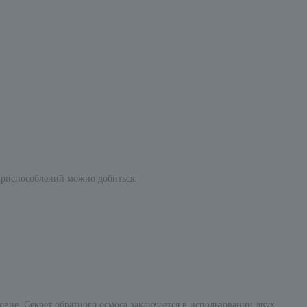
 приспособлений можно добиться:
овне. Секрет обратного осмоса заключается в использовании двух