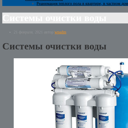
Реанимация теплого пола в квартире, в частном дом
Системы очистки воды
21 февраля, 2021
автор
wpadm
Системы очистки воды