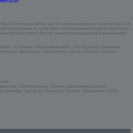
409-12-28
змы. В загородных домах, где нет централизованного водопровода, для
к хлорирование, и после такого обеззараживания вода не теряет вкус.
ника круглосуточно в Москве можно воспользовавшись контактными
оне: устранение засора канализации, унитаза, ванны, раковины,
енажного, фекального, скважинного, насоса, насосной станции.
оны)
гаринский, Ломоносовский, Зюзино, прилегающие районы)
рогомилово, Тропарево, Нукулино, Очаково, Матвеевское, ФИли,