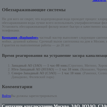
Заказать
Обеззараживающие системы
Ни для кого не секрет, что водопроводная вода проходит процесс хлор
обеззараживания воды лучше всего использовать ультрафиолетовые филь
Установить обеззараживающий фильтр может быстро и качественно к
телефонами.
Компания «Ruplumber»
частный мастер выполняет следующие сантехн
мойки, душевой кабины. Срочный вызов сантехника на дом в Москве, к
Гарантия на выполненные работы — до 20 лет.
Время реагирования на устранение засора канализац
Западный АО (ЗАО) — 1 час-00 мин.
(Строгино, Митино, Хоро
Юго-Западный АО (ЮЗАО) — 1 час 10 мин.
(Коньково, Черем
Северо-Западный АО (СЗАО) — 1 час 10 мин
. (Раменки, Солн
Давыдково, Филевский парк)
Комментарии
Войти
Вы должны зарегистрироваться.
Сантехник круглосуточно Москва, ЗАО, ЮЗАО, СЗА