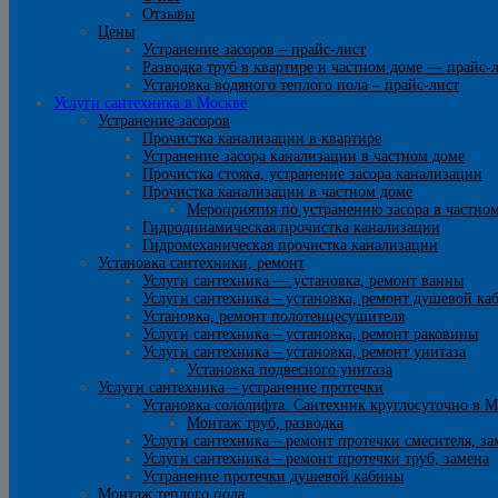
Отзывы
Цены
Устранение засоров – прайс-лист
Разводка труб в квартире и частном доме — прайс-
Установка водяного теплого пола – прайс-лист
Услуги сантехника в Москве
Устранение засоров
Прочистка канализации в квартире
Устранение засора канализации в частном доме
Прочистка стояка, устранение засора канализации
Прочистка канализации в частном доме
Мероприятия по устранению засора в частно
Гидродинамическая прочистка канализации
Гидромеханическая прочистка канализации
Установка сантехники, ремонт
Услуги сантехника — установка, ремонт ванны
Услуги сантехника – установка, ремонт душевой ка
Установка, ремонт полотенцесушителя
Услуги сантехника – установка, ремонт раковины
Услуги сантехника – установка, ремонт унитаза
Установка подвесного унитаза
Услуги сантехника – устранение протечки
Установка сололифта. Сантехник круглосуточно в М
Монтаж труб, разводка
Услуги сантехника – ремонт протечки смесителя, за
Услуги сантехника – ремонт протечки труб, замена
Устранение протечки душевой кабины
Монтаж теплого пола