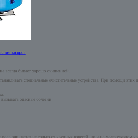
нение засоров
 не всегда бывает хорошо очищенной.
устанавливать специальные очистительные устройства. При помощи этих
а;
т вызывать опасные болезни.
вода очищается не только от крупных взвесей, но и на молекулярном ур