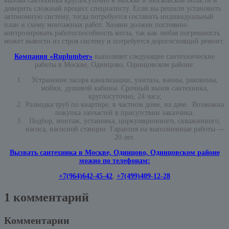
вызова сантехника круглосуточно в Москве и Московской области и
доверить сложный процесс специалисту. Если вы решили установить
автономную систему, тогда потребуется составить индивидуальный
план и схему монтажных работ. Хозяин должен постоянно
контролировать работоспособность котла, так как любая погрешность
может вывести из строя систему и потребуется дорогостоящий ремонт.
Компания «Ruplumber»
выполняет следующие сантехнические
работы в Москве, Одинцово, Одинцовском районе:
Устранение засора канализации, унитаза, ванны, раковины,
мойки, душевой кабины. Срочный вызов сантехника,
круглосуточно, 24 часа;
Разводка труб по квартире, в частном доме, на даче. Возможна
покупка запчастей в присутствии заказчика.
Подбор, монтаж, установка, циркуляционного, скважинного,
насоса, насосной станции. Гарантия на выполненные работы —
20 лет.
Вызвать сантехника в Москве, Одинцово, Одинцовском районе
можно по телефонам:
+7(964)642-45-42
,
+7(499)409-12-28
1 комментарий
Комментарии