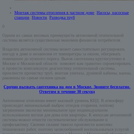
Монтаж системы отопления в частном доме
,
Насосы, насосные
станции
,
Новости
,
Разводка труб
0
Одним из самых весомых преимуществ автономной отопительной
системы является существенная экономия финансов потребителя.
Владелец автономной системы может самостоятельно регулировать
погоду в доме и независим от температуры за окном, обогревать
помещение до нужного порога. Вызов сантехника круглосуточно в
Москве и Московской области поможет вам грамотно спроектировать
и провести комплексную диагностику отопительной системы,
произвести прочистку труб, монтаж унитаза, душевой кабины, ванны,
раковины по самым низким ценам.
Срочно вызвать сантехника на дом в Москве. Звоните бесплатно.
Ответим в течение 30 секунд
Автономное отопление имеет высокий уровень КПД. В атмосферу
происходит минимальный выброс отходов сгорания, поэтому
загрязнение экологии минимальное при индивидуальном
использовании котлов для дома или квартиры. К минусам автономной
системы можно отнести систематическое обслуживание и
профилактику. Своими силами тяжело произвести комплекс
технических работ, поэтому целесообразней воспользоваться услугой