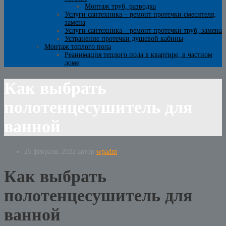
Монтаж труб, разводка
Услуги сантехника – ремонт протечки смесителя,
замена
Услуги сантехника – ремонт протечки труб, замена
Устранение протечки душевой кабины
Монтаж теплого пола
Реанимация теплого пола в квартире, в частном
доме
Как выбрать
полотенцесушитель для
ванной
25 февраля, 2022
автор
wpadm
Как выбрать
полотенцесушитель для
ванной