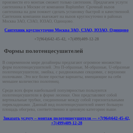
произвести его монтаж сможет только сантехник. Предлагаем услуги
сантехника в Москве от компании Ruplumber. Срочный вызов
сантехника на дом помжет сделать установку быстрой и качественной.
Сантехник компании выезжает на вызов круглосуточно в районах
Москва ЗАО, СЗАО, ЮЗАО, Одинцово.
Сантехник круглосуточно Москва ЗАО, СЗАО, ЮЗАО, Одинцово
+7(964)642-45-42, +7(499)409-12-28
Формы полотенцесушителей
В современном мире дизайнеры предлагают огромное множество
форм полотенцесушителей. Это П-образные, М-образные, U-образные
полотенцесушители, змейка, с раздвижными секциями, с верхними
полочками. Это все более простые варианты, вмещающие на себя
меньшее количество полотенец.
Среди всех форм наибольшей популярностью пользуются
полотенцесушители в форме лесенки. Они представляют собой
вертикальные трубки, соединенные между собой горизонтальными
перекладинами. Данный вид полотенцесушителей имеет большую
площадь обогрева, соответственно и ценовую категорию выше.
Заказать услугу – монтаж полотенцесушителя — +7(964)642-45-42,
+7(499)409-12-28