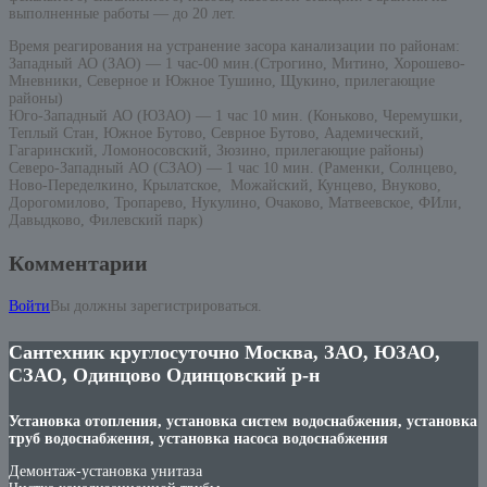
выполненные работы — до 20 лет.
Время реагирования на устранение засора канализации по районам:
Западный АО (ЗАО) — 1 час-00 мин.(Строгино, Митино, Хорошево-
Мневники, Северное и Южное Тушино, Щукино, прилегающие
районы)
Юго-Западный АО (ЮЗАО) — 1 час 10 мин. (Коньково, Черемушки,
Теплый Стан, Южное Бутово, Севрное Бутово, Аадемический,
Гагаринский, Ломоносовский, Зюзино, прилегающие районы)
Северо-Западный АО (СЗАО) — 1 час 10 мин. (Раменки, Солнцево,
Ново-Переделкино, Крылатское, Можайский, Кунцево, Внуково,
Дорогомилово, Тропарево, Нукулино, Очаково, Матвеевское, ФИли,
Давыдково, Филевский парк)
Комментарии
Войти
Вы должны зарегистрироваться.
Сантехник круглосуточно Москва, ЗАО, ЮЗАО,
СЗАО, Одинцово Одинцовский р-н
Установка отопления, установка систем водоснабжения, установка
труб водоснабжения, установка насоса водоснабжения
Демонтаж-установка унитаза