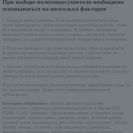
При выборе полотенцесушителя необходимо
основываться на несколько факторов
1. Площадь ванной комнаты. Если площадь комнаты небольшая,
лучше приобрести не сильно громоздкий полотенцесушитель, чтобы
не пересушивать воздух в помещении. И наоборот, приобретая
полотенцесушитель более крупного размера, для ванной с большой
площадью, вы сохраните благоприятный микроклимат в помещении.
2. Наличие свободного пространства на стенах. Можно приобрести
большой или маленький полотенцесушитель, главное чтобы он
хорошо вписывался в интерьер вашей ванной комнаты.
3. Монтаж. Приобретая полотенцесушитель обращайте внимание на
лёгкость монтажа. Если же вы сами не сможете произвести установку
прибора, то всегда можно вызвать сантехника на дом.
И все же нельзя выбирать полотенцесушитель, ориентируясь только на
его внешние данные. Лучше всего проконсультироваться со
специалистом.
Компания «Ruplumber»
частный сантехник выполняет
круглосуточно следующие сантехнические работы в Москве ЗАО,
ЮЗАО, СЗАО, Одинцово, Одинцовском районе: устранение засора
канализации, унитаза, ванны, раковины, мойки, душевой кабины.
Срочный вызов сантехника на дом в Москве, круглосуточно, 24 часа.
Подбор, монтаж, установка, циркуляционного, дренажного,
фекального, скважинного, насоса, насосной станции. Гарантия на